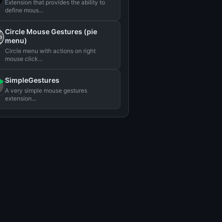
Extension that provides the ability to
define mous...
Circle Mouse Gestures (pie
menu)
Circle menu with actions on right
mouse click...
SimpleGestures
A very simple mouse gestures
extension...