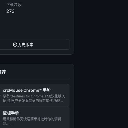
下载次数
273
历史版本
推荐
crxMouse Chrome™ 手势
原名:Gestures for Chrome(TM)汉化版.方
便,快捷,充分发掘鼠标的所有操作.功能...
鼠标手势
用鼠標動作更快速簡單地控制你的瀏覽
器。...