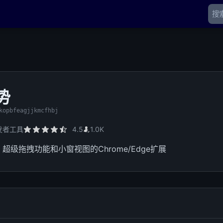
势
kopbfeagjjkmcfhbj
发者工具
4.5
1.0K
超级拖拽功能和小窗视图的Chrome/Edge扩展