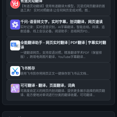
有道灵动翻译
【有道灵动翻译】使用有道翻译大模型，沉浸式网页翻译的首
选工具！ 实时对照翻译:让任何网页变成对照。图...
千问-语音转文字，实时字幕，划词翻译，网页速读
实时记录：实时语音识别，AI字幕翻译，智能总结。网课、追
剧追番、线上会议必备。阅读助手：总结网页PD...
全能翻译助手 - 网页实时翻译 | PDF翻译 | 字幕实时翻
译
一键翻译网页，支持双语对照，精准翻译学术PDF（保留排
版），跨境电商图片翻译，YouTube字幕翻译...
飞书剪存
使用飞书剪存将网页正文一键保存到飞书云文档...
可可翻译 - 翻译，页面翻译，词典
可高度自定义的网页内划词翻译、提供更多展示选择的网页翻
译、能方便地对单词进行分类的翻译收藏，可可翻译...