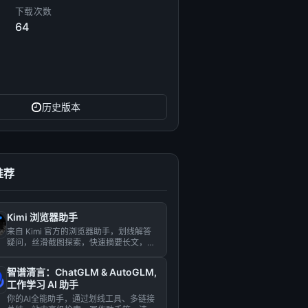
下载次数
64
历史版本
推荐
Kimi 浏览器助手
来自 Kimi 官方的浏览器助手，划线解答
疑问，丝滑截图探索，快速摘要长文，文
档提供灵感，统统找 K...
智谱清言：ChatGLM & AutoGLM,
工作学习 AI 助手
你的AI全能助手，通过划线工具、多链接