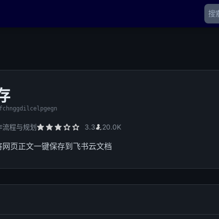
存
fchnggdilcelpgegn
作流程与规划
3.3
20.0K
将网页正文一键保存到飞书云文档