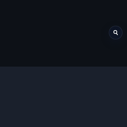
关于我们
提供免费、安全的Chrome插件下载服务，支持最新的
Manifest V3标准。