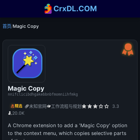
CrxDL.COM
首页
/
Magic Copy
Magic Copy
nnifclicibdhgakebbnbfmomniihfmkg
未知官网
工作流程与规划
3.3
精选
20.0K
A Chrome extension to add a 'Magic Copy' option
to the context menu, which copies selective parts