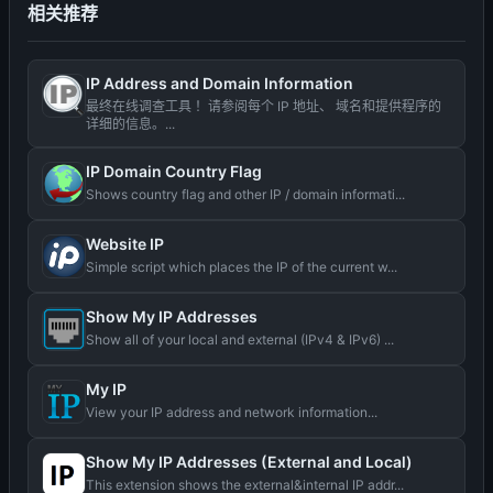
相关推荐
IP Address and Domain Information
最终在线调查工具 ！请参阅每个 IP 地址、 域名和提供程序的
详细的信息。...
IP Domain Country Flag
Shows country flag and other IP / domain informati...
Website IP
Simple script which places the IP of the current w...
Show My IP Addresses
Show all of your local and external (IPv4 & IPv6) ...
My IP
View your IP address and network information...
Show My IP Addresses (External and Local)
This extension shows the external&internal IP addr...