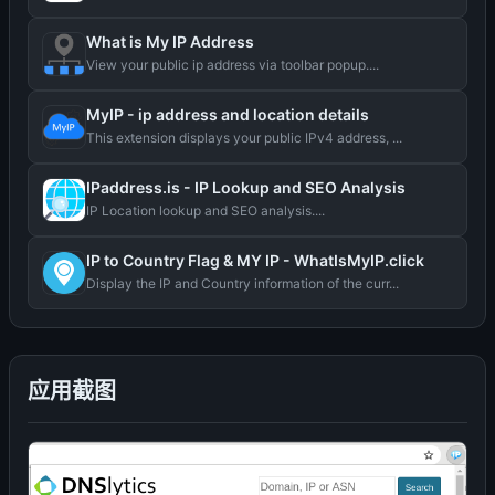
What is My IP Address
View your public ip address via toolbar popup....
MyIP - ip address and location details
This extension displays your public IPv4 address, ...
IPaddress.is - IP Lookup and SEO Analysis
IP Location lookup and SEO analysis....
IP to Country Flag & MY IP - WhatIsMyIP.click
Display the IP and Country information of the curr...
应用截图