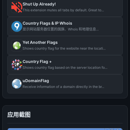
Shut Up Already!
This extension mutes all tabs by default. Great to...
Country Flags & IP Whois
显示网站服务器位置的国旗、Whois 和地理信息...
Yet Another Flags
Shows country flag for the website near the locati...
Country Flag +
Shows country flag based on the server location fo...
uDomainFlag
Receive information of a domain directly in the br...
应用截图