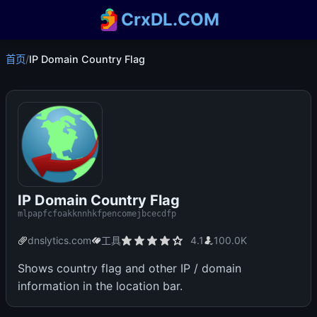
CrxDL.COM
首页
/
IP Domain Country Flag
IP Domain Country Flag
mlpapfcfoakknnhkfpencomejbcecdfp
dnslytics.com
工具
4.1
100.0K
Shows country flag and other IP / domain
information in the location bar.