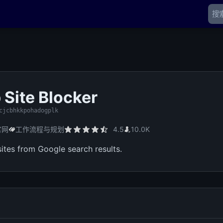
 Site Blocker
cjcbhkkpohadogplk
官网
工作流程与规划
4.5
10.0K
sites from Google search results.