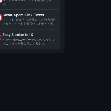
はちまやJINへのリンクを無効にしま
す。...
Clean-Spam-Link-Tweet
ツイート(返信)から悪質なリンクが記載
されたツイートを可視化してナイト系ス
パム等のリンクを踏む事を阻...
Easy Blocker for X
X(Twitter)のユーザーをワンクリックで
ブロックできるようにするやつ...