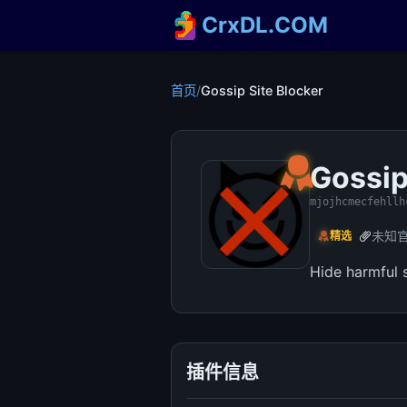
CrxDL.COM
首页
/
Gossip Site Blocker
Gossip
mjojhcmecfehllh
未知
精选
Hide harmful 
插件信息