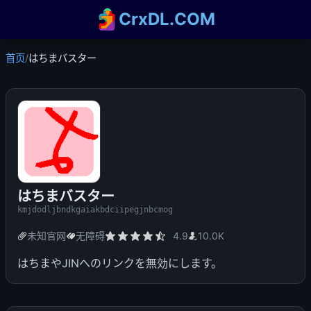
CrxDL.COM
首页
/
はちまバスター
はちまバスター
kmjdodljbndkgaiakbdciipegjnbcmog
未知官网
无障碍
4.9
10.0K
はちまやJINへのリンクを無効にします。