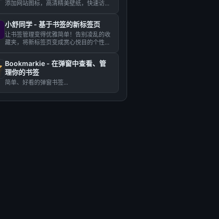
添加网站图标，高清精美壁纸，快速访问
书签、待办事项、天气...
小舒同学 - 基于书签的新标签页
让书签管理变得优雅简单！告别凌乱的收
藏夹，将新标签页变成赏心悦目的个性化
起始页。...
Bookmarkie - 在弹窗中查看、管
理你的书签
简单、好看的弹窗书签...