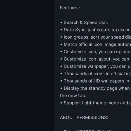
Features:
• Search & Speed Dial.
• Data Sync, just create an accoun
• Icon groups, sort your speed di
• Match official icon image autom
• Customize icon, you can upload j
• Customize icon layout, you can s
• Customize wallpaper, you can up
• Thousands of icons in official ico
• Thousands of HD wallpapers in of
• Display the standby page when 
the new tab.
• Support light theme mode and 
ABOUT PERMISSIONS: