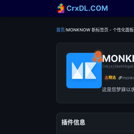
CrxDL.COM
首页
/
MONKNOW 新标签页 - 个性化面板
MONK
lnbjajkbekhkgab
monk
精选
这是您梦寐以
插件信息