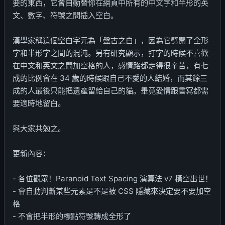
要的東西，它會自動替你在網頁中所有的中文字和半形的英
文、數字、符號之間插入空白。
漢學家稱這個空白字元為「盤古之白」，因為它劈開了全形
字和半形字之間的混沌。另有研究顯示，打字的時候不喜歡
在中文和英文之間加空格的人，感情路都走得很辛苦，有七
成的比例會在 34 歲的時候跟自己不愛的人結婚，而其餘三
成的人最後只能把遺產留給自己的貓。畢竟愛情跟書寫都需
要適時地留白。
與大家共勉之。
更新內容：
- 各位觀眾！Paranoid Text Spacing 演算法 v7 橫空出世！
- 會自動判斷某些元素是不是被 CSS 隱藏來決定要不要加空
格
- 不會把半形的標點符號轉成全形了