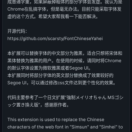
成普通字重，如果屏蔽掉粗体的部分字体会发虚。我认为是
Chrome在乱搞字体，但是毫无办法。目前只能采取字体发
虚的这个方式。希望大家帮我看一下能否解决。
开源代码：
https://github.com/scarsty/FontChineseYahei
本扩展可以替换字体的中文部分为雅黑，适合只想将宋体和
黑体替换为雅黑的用户。在使用的时候，请同时将Chrome
的默认字体设置为微软雅黑或者Segoe UI。
本扩展同时将部分字体的英文部分替换成了效果较好的
Segoe UI，可以通过修改css文件达到更个性化的效果。
代码主要参考了一个日文扩展“強制メイリオちゃん MSゴシ
ック置き換え版”，感谢原作者。
This extension is used to replace the Chinese
characters of the web font in "Simsun" and "Simhei" to