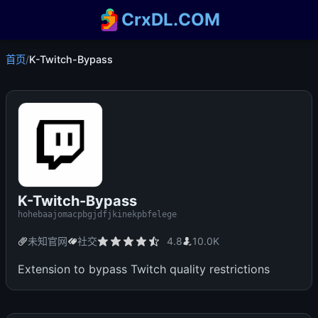
CrxDL.COM
首页
/
K-Twitch-Bypass
K-Twitch-Bypass
hohebaajomacpbgjdfjkinekpbfelege
未知官网
社交
4.8
10.0K
Extension to bypass Twitch quality restrictions