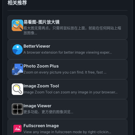
相关推荐
易看图-图片放大镜
看大图无需再点，只需将鼠标放在上面，就能在任何网站上缩
放图像...
BetterViewer
A browser extension for better image viewing exper...
Photo Zoom Plus
Zoom on every picture you can find. It free, fast ...
Image Zoom Tool
Image Zoom Tool can zoom any image in your browser...
Image Viewer
更多功能、更方便的图像浏览...
Fullscreen Image
View any image in fullscreen mode by right-clickin...