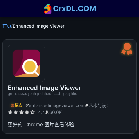
CrxDL.COM
首页
/
Enhanced Image Viewer
Enhanced Image Viewer
gefiaaeadjbmhjndnhedfccdjjlgjhho
enhancedimageviewer.com
艺术与设计
精选
4.4
60.0K
更好的 Chrome 图片查看体验