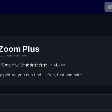
Zoom Plus
dljhkpbcfjnndoojh
官网
艺术与设计
2.9
7.0K
picture you can find. It free, fast and safe