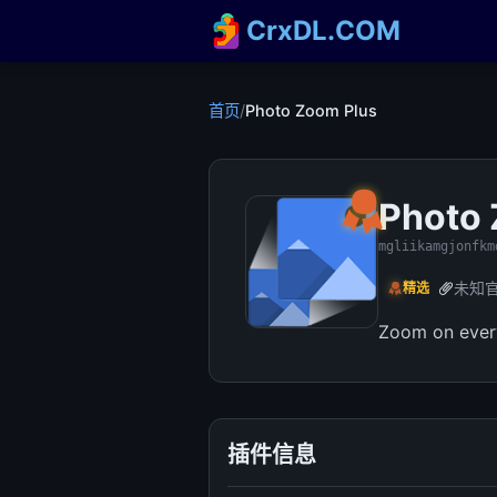
CrxDL.COM
首页
/
Photo Zoom Plus
Photo 
mgliikamgjonfkm
未知
精选
Zoom on every 
插件信息