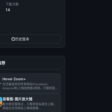
下载次数
14
历史版本
推荐
Hover Zoom+
在您最喜欢的所有网站(Facebook、
Amazon等)上缩放图像/视频。只需将鼠
标悬停在图像上方即...
易看图-图片放大镜
看大图无需再点，只需将鼠标放在上面，
就能在任何网站上缩放图像...