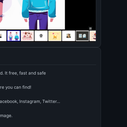
. It free, fast and safe
re you can find!
cebook, Instagram, Twitter...
 image.