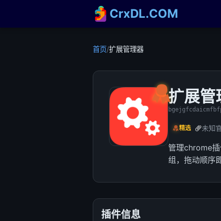
CrxDL.COM
首页
/
扩展管理器
扩展管
bgejgfcdaicmfbf
未知
精选
管理chrom
组，拖动顺序即
插件信息