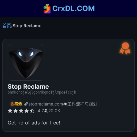
CrxDL.COM
首页
/
Stop Reclame
Stop Reclame
ohmkcnojelglgphmkgmofjlmpoelccjh
stopreclame.com
工作流程与规划
精选
4.7
20.0K
Get rid of ads for free!