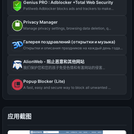
Genius PRO : Adblocker +Total Web Security
Patilweb Adblocker blocks ads and trackers to make...
Privacy Manager
Manage privacy settings, browsing data deletion, q...
Галерея поздравлений (открытки и музыка)
Открытки и описания праздников на каждый день года...
AlionWeb - 阻止恶意和其他网站
我们保护您和您的孩子免受色情和有害网站的侵害...
Popup Blocker (Lite)
A fast, easy and secure way to block all unwanted ...
应用截图