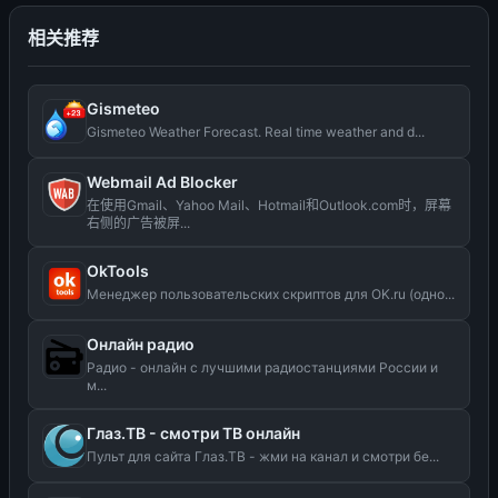
相关推荐
Gismeteo
Gismeteo Weather Forecast. Real time weather and d...
Webmail Ad Blocker
在使用Gmail、Yahoo Mail、Hotmail和Outlook.com时，屏幕
右侧的广告被屏...
OkTools
Менеджер пользовательских скриптов для OK.ru (одно...
Онлайн радио
Радио - онлайн с лучшими радиостанциями России и
м...
Глаз.ТВ - смотри ТВ онлайн
Пульт для сайта Глаз.ТВ - жми на канал и смотри бе...