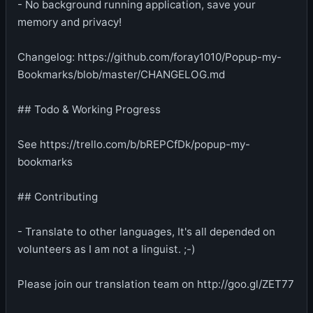
- No background running application, save your
memory and privacy!
Changelog: https://github.com/foray1010/Popup-my-
Bookmarks/blob/master/CHANGELOG.md
## Todo & Working Progress
See https://trello.com/b/bREPCfDk/popup-my-
bookmarks
## Contributing
- Translate to other languages, It's all depended on
volunteers as I am not a linguist. ;-)
Please join our translation team on http://goo.gl/ZET77