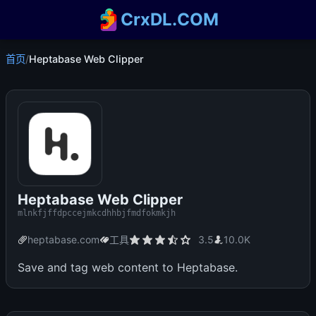
CrxDL.COM
首页
/
Heptabase Web Clipper
Heptabase Web Clipper
mlnkfjffdpccejmkcdhhbjfmdfokmkjh
heptabase.com
工具
3.5
10.0K
Save and tag web content to Heptabase.