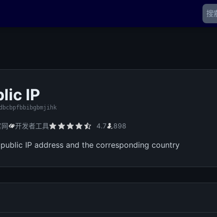
lic IP
dbcbpfbbibgbmjihk
官网
开发者工具
4.7
898
 public IP address and the corresponding country