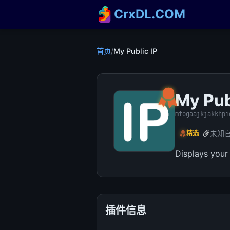
CrxDL.COM
首页
/
My Public IP
My Pub
mfogaajkjakkhpi
未知
精选
Displays your
插件信息