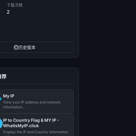
下载次数
2
历史版本
推荐
My IP
View your IP address and network
information...
IP to Country Flag & MY IP -
WhatIsMyIP.click
Display the IP and Country information