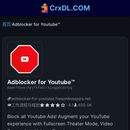
CrxDL.COM
首页
/
Adblocker for Youtube™
Adblocker for Youtube™
maekfnoeejhpjfkfmdlckioggdcdofpg
adblocker-for-youtube.freeonlineapps.net
工作流程与规划
4.1
400.0K
Block all Youtube Ads! Augment your YouTube
experience with Fullscreen Theater Mode, Video