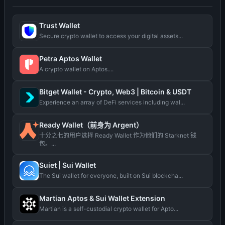
Trust Wallet
Secure crypto wallet to access your digital assets...
Petra Aptos Wallet
A crypto wallet on Aptos....
Bitget Wallet - Crypto, Web3 | Bitcoin & USDT
Experience an array of DeFi services including wal...
Ready Wallet（前身为 Argent）
十分之七的用户选择 Ready Wallet 作为他们的 Starknet 钱
包。...
Suiet | Sui Wallet
The Sui wallet for everyone, built on Sui blockcha...
Martian Aptos & Sui Wallet Extension
Martian is a self-custodial crypto wallet for Apto...