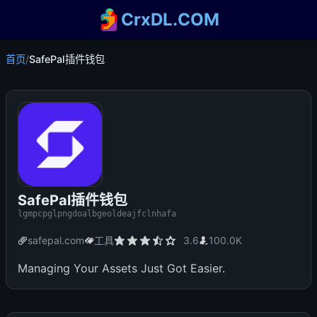
CrxDL.COM
首页
/
SafePal插件钱包
SafePal插件钱包
lgmpcpglpngdoalbgeoldeajfclnhafa
safepal.com
工具
3.6
100.0K
Managing Your Assets Just Got Easier.