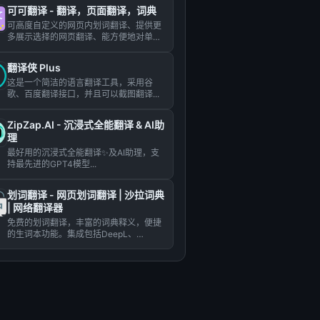
可可翻译 - 翻译，页面翻译，词典
可高度自定义的网页内划词翻译、提供更
多展示选择的网页翻译、能方便地对单词
进行分类的翻译收藏，可可翻译...
翻译侠 Plus
这是一个简洁的语言翻译工具，采用谷
歌、百度翻译接口，并且可以截图翻译...
ZipZap.AI - 沉浸式全能翻译 & AI助
理
最好用的沉浸式全能翻译✨及AI助理，支
持最先进的GPT4模型...
划词翻译 - 网页划词翻译 | 沙拉词典
| 网络翻译器
免费的划词翻译，丰富的词典释义，便捷
的生词本功能。集成包括DeepL、
Chatgpt、百度、谷歌四大...