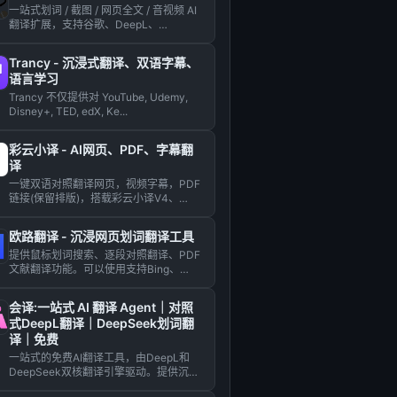
一站式划词 / 截图 / 网页全文 / 音视频 AI
翻译扩展，支持谷歌、DeepL、
ChatGPT...
Trancy - 沉浸式翻译、双语字幕、
语言学习
Trancy 不仅提供对 YouTube, Udemy,
Disney+, TED, edX, Ke...
彩云小译 - AI网页、PDF、字幕翻
译
一键双语对照翻译网页，视频字幕，PDF
链接(保留排版)，搭载彩云小译V4、
Deepseek、GLM等...
欧路翻译 - 沉浸网页划词翻译工具
提供鼠标划词搜索、逐段对照翻译、PDF
文献翻译功能。可以使用支持Bing、
GPT、Google等多种...
会译:一站式 AI 翻译 Agent｜对照
式DeepL翻译｜DeepSeek划词翻
译｜免费
一站式的免费AI翻译工具，由DeepL和
DeepSeek双核翻译引擎驱动。提供沉浸
式的网页双语对照翻...