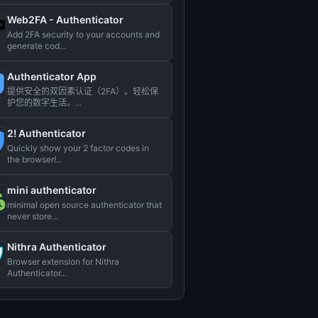
Web2FA - Authenticator
Add 2FA security to your accounts and
generate cod...
Authenticator App
提供安全的双因素认证（2FA）。轻松保
护您的数字生活。...
2! Authenticator
Quickly show your 2 factor codes in
the browser!...
mini authenticator
minimal open source authenticator that
never store...
Nithra Authenticator
Browser extension for Nithra
Authenticator...