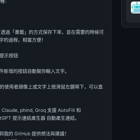
 種：
pt)透過「書籤」的方式保存下來，並在需要的時候可
字的過程，相當方便！
自動提示按鈕
件新增的按鈕自動幫你輸入文字。
文字左側的使用者頭像上或文字上按滑鼠左鍵兩下，可以直
laude, phind, Groq 支援 AutoFill 和
hatGPT 提示連結產生器 自動產生連結。
的 GitHub 提供想法與建議！