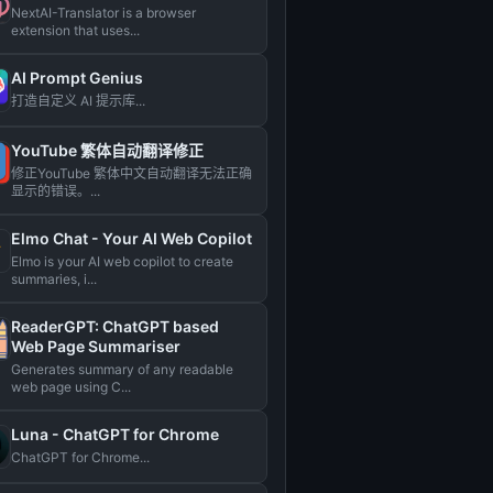
NextAI-Translator is a browser
extension that uses...
AI Prompt Genius
打造自定义 AI 提示库...
YouTube 繁体自动翻译修正
修正YouTube 繁体中文自动翻译无法正确
显示的错误。...
Elmo Chat - Your AI Web Copilot
Elmo is your AI web copilot to create
summaries, i...
ReaderGPT: ChatGPT based
Web Page Summariser
Generates summary of any readable
web page using C...
Luna - ChatGPT for Chrome
ChatGPT for Chrome...