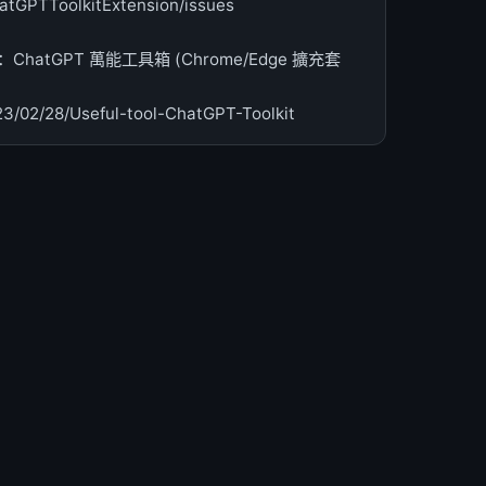
atGPTToolkitExtension/issues
tGPT 萬能工具箱 (Chrome/Edge 擴充套
23/02/28/Useful-tool-ChatGPT-Toolkit