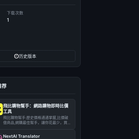
下载次数
1
历史版本
推荐
飛比購物幫手：網路購物即時比價
工具
飛比購物幫手:歷史價格通通掌握,比價破
億商品,網購最佳幫手，讓你花最少，買最
好！...
NextAI Translator