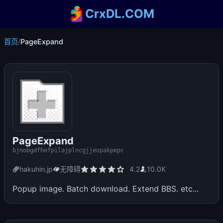
CrxDL.COM
首页
/
PageExpand
PageExpand
bjnobgdfhefpilajplncgjjeopakpepc
hakuhin.jp
无障碍
4.2
10.0K
Popup image. Batch download. Extend BBS. etc...