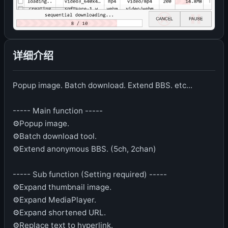
详细介绍
Popup image. Batch download. Extend BBS. etc...
----- Main function -----
⚙️Popup image.
⚙️Batch download tool.
⚙️Extend anonymous BBS. (5ch, 2chan)
----- Sub function (Setting required) -----
⚙️Expand thumbnail image.
⚙️Expand MediaPlayer.
⚙️Expand shortened URL.
⚙️Replace text to hyperlink.