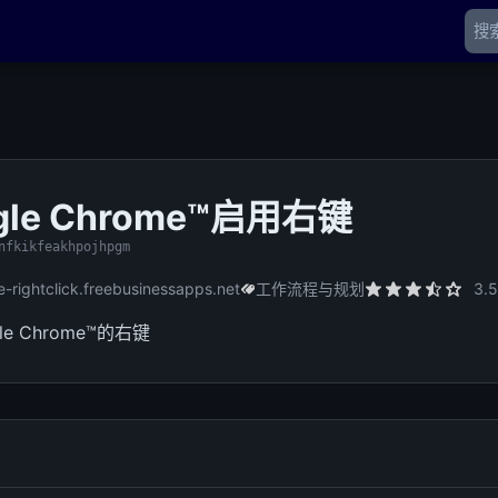
gle Chrome™启用右键
nfkikfeakhpojhpgm
e-rightclick.freebusinessapps.net
工作流程与规划
3.5
e Chrome™的右键