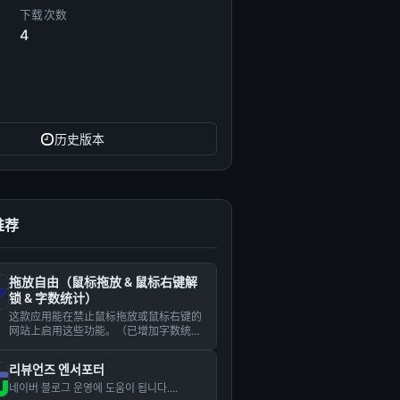
下载次数
4
历史版本
推荐
拖放自由（鼠标拖放 & 鼠标右键解
锁 & 字数统计）
这款应用能在禁止鼠标拖放或鼠标右键的
网站上启用这些功能。（已增加字数统计
功能。）...
리뷰언즈 엔서포터
네이버 블로그 운영에 도움이 됩니다....