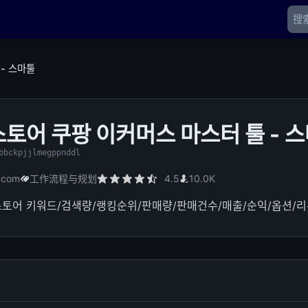
- 스마툴
토어 쿠팡 이커머스 마스터 툴 - 
bbckpjjlmegppnddl
.com
工作流程与规划
4.5
10.0K
토어 키워드/검색량/랭킹순위/판매량/판매건수/매출/순익/옵션/리