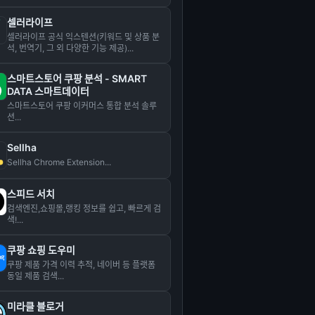
셀러라이프
셀러라이프 공식 익스텐션(키워드 및 상품 분
석, 번역기, 그 외 다양한 기능 제공)...
스마트스토어 쿠팡 분석 - SMART
DATA 스마트데이터
스마트스토어 쿠팡 이커머스 통합 분석 솔루
션...
Sellha
Sellha Chrome Extension...
스피드 서치
검색엔진,쇼핑몰,랭킹 정보를 쉽고, 빠르게 검
색!...
쿠팡 쇼핑 도우미
쿠팡 제품 가격 이력 추적, 네이버 등 플랫폼
동일 제품 검색...
미라클 블로거