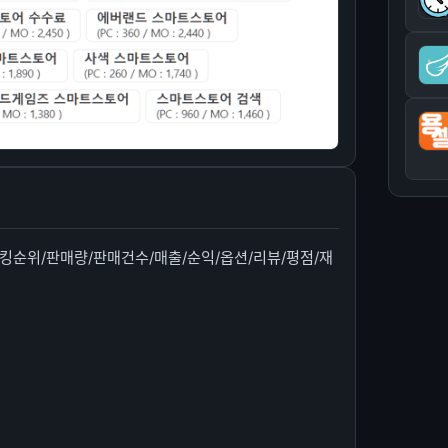
킹순위/판매량/판매건수/매출/순익/옵션/리뷰/평점/재