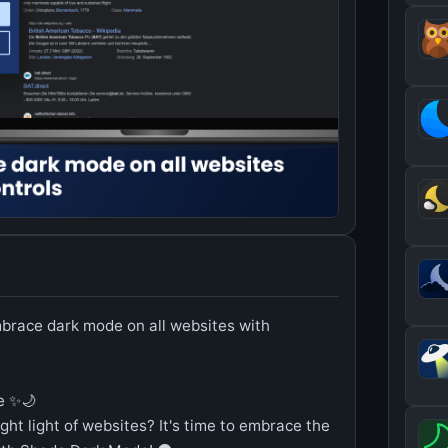
race dark mode on all websites with
e ✨🌙
right light of websites? It's time to embrace the