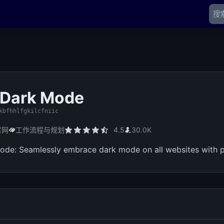
 Dark Mode
kbfhhlfgkilcfniic
官网
工作流程与规划
4.5
30.0K
de: Seamlessly embrace dark mode on all websites with p