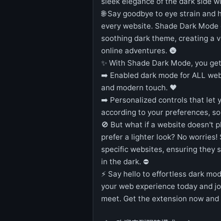
sleek elegance of the dark side 
🌐 Say goodbye to eye strain and 
every website. Shade Dark Mode ef
soothing dark theme, creating a v
online adventures. 🌚
✨ With Shade Dark Mode, you get
➡️ Enabled dark mode for ALL web
and modern touch. 🖤
➡️ Personalized controls that let
according to your preferences, so
🚫 But what if a website doesn't p
prefer a lighter look? No worries
specific websites, ensuring they s
in the dark. ⛔
⚡️ Say hello to effortless dark 
your web experience today and jo
meet. Get the extension now and s