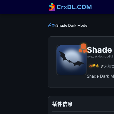
CrxDL.COM
首页
/
Shade Dark Mode
Shade
mkeimkkbcndbdlf
未知
精选
Shade Dark Mo
插件信息