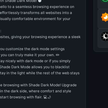
with Shade Dark Mode! 🌑
hello to a seamless browsing experience on
fortlessly transforms all websites into a
isually comfortable environment for your
:
sites, giving your browsing experience a sleek
 you customize the dark mode settings
 you can truly make it your own. ✏️
lay nicely with dark mode or if you simply
! Shade Dark Mode allows you to blacklist
tay in the light while the rest of the web stays
mode browsing with Shade Dark Mode! Upgrade
in the dark side, where comfort and style
tart browsing with flair. 💻🌙