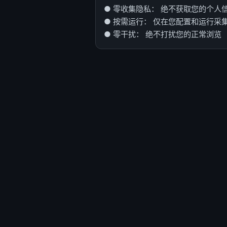
● 零收集隐私： 绝不获取您的个人
● 按需运行： 仅在您配置和运行采
● 零干扰： 绝不打扰您的正常浏览