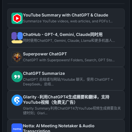
YouTube Summary with ChatGPT & Claude
Summarize YouTube videos, web articles, and PDFs t...
ChatHub - GPT-4, Gemini, Claude同时用
同时使用ChatGPT, Gemini, Claude, Llama和更多机器人...
Superpower ChatGPT
ChatGPT with Superpowers! Folders, Search, GPT Sto...
ChatGPT Summarize
ChatGPT 总结或与网站/Youtube 聊天，使用 ChatGPT +
DeepSeek。总结...
Glarity -利用ChatGPT4生成摘要和翻译，支持
YouTube视频（免费无广告）
Glarity Summary利用ChatGPT4为YouTube视频生成摘要及关
键时刻；Glari...
Notta: AI Meeting Notetaker & Audio
Transcription