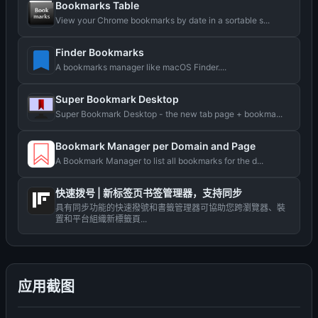
Bookmarks Table
View your Chrome bookmarks by date in a sortable s...
Finder Bookmarks
A bookmarks manager like macOS Finder....
Super Bookmark Desktop
Super Bookmark Desktop - the new tab page + bookma...
Bookmark Manager per Domain and Page
A Bookmark Manager to list all bookmarks for the d...
快速拨号 | 新标签页书签管理器，支持同步
具有同步功能的快速撥號和書籤管理器可協助您跨瀏覽器、裝
置和平台組織新標籤頁...
应用截图