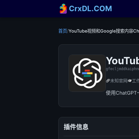
CrxDL.COM
首页
/
YouTube视频和Google搜索内容C
YouT
gfecljmddkaiphn
未知官网
工
使用ChatGP
插件信息