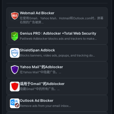
Webmail Ad Blocker
在使用Gmail、Yahoo Mail、Hotmail和Outlook.com时，屏幕
右侧的广告被屏...
Genius PRO : Adblocker +Total Web Security
Patilweb Adblocker blocks ads and trackers to make...
ShieldSpan Adblock
Blocks banners, video ads, popups, and tracking do...
Yahoo Mail™的Adblocker
在Yahoo Mail™中隐藏广告。...
适用于Gmail™的Adblocker
隐藏Gmail™中的所有广告。...
Outlook Ad Blocker
Remove ads from your email inbox...