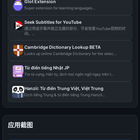
Glot Extension
Super extension for learning languages...
Seek Subtitles for YouTube
通过筛选字幕并跳过无趣的部分，节省观看YouTube视频的时
间。...
Cambridge Dictionary Lookup BETA
Looks up online Cambridge Dictionary for the selec...
Từ điển tiếng Nhật JP
Tra từ vựng, Hán tự, dịch mọi ngôn ngữ ngay trên t...
Hanzii: Từ điển Trung Việt, Việt Trung
Dịch tiếng Trung & từ điển tiếng Trung Hanzii...
应用截图