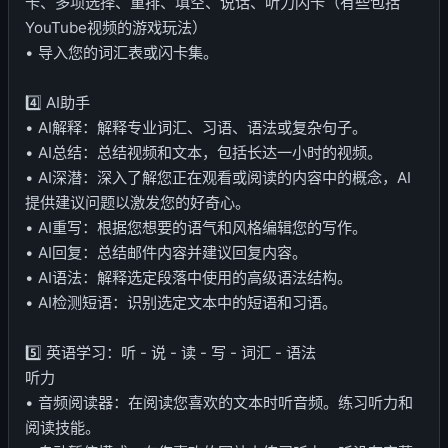
卡、多项选择、重排、填空、说话、听力闪卡（有些包括
YouTube视频的游戏玩法）
• 导入您的词汇表或闪卡集。
4️⃣ AI助手
• AI解释：解释专业词汇、习语、语法或复杂句子。
• AI总结：总结视频和文本，包括长达一小时的视频。
• AI深潜：深入了解您正在观看或阅读的内容中的概念，AI
提供建议问题以激发您的好奇心。
• AI重写：根据您想要的语气和风格编辑您的写作。
• AI回复：总结邮件内容并建议回复内容。
• AI语法：解释选定段落中使用的高级语法结构。
• AI检测短语：识别选定文本中的短语和习语。
5️⃣ 英语学习：听 - 说 - 读 - 写 - 词汇 - 语法
听力
• 音频阅读器：在阅读您喜欢的文本时听音频。练习听力和
阅读技能。