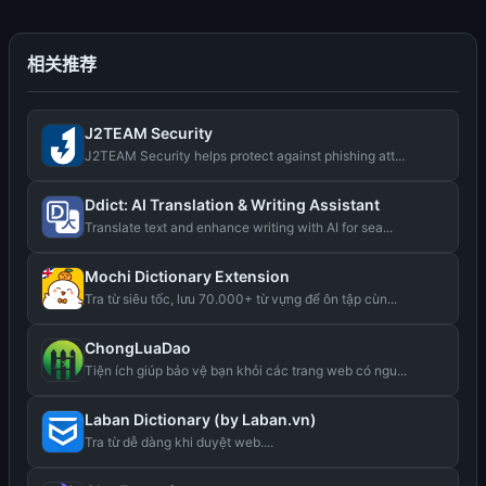
相关推荐
J2TEAM Security
J2TEAM Security helps protect against phishing att...
Ddict: AI Translation & Writing Assistant
Translate text and enhance writing with AI for sea...
Mochi Dictionary Extension
Tra từ siêu tốc, lưu 70.000+ từ vựng để ôn tập cùn...
ChongLuaDao
Tiện ích giúp bảo vệ bạn khỏi các trang web có ngu...
Laban Dictionary (by Laban.vn)
Tra từ dễ dàng khi duyệt web....