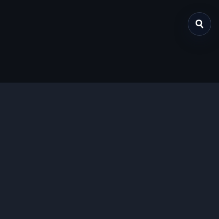
关于我们
提供免费、安全的Chrome插件下载服务，支持最新的
Manifest V3标准。
功能特色